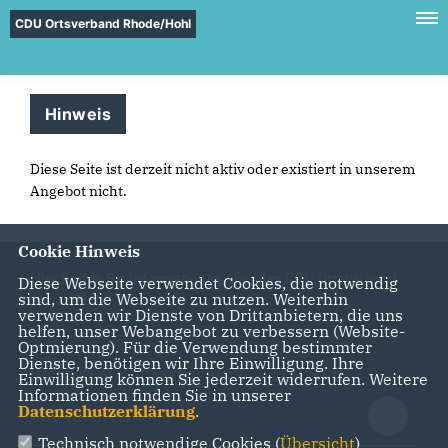
CDU Ortsverband Rhode/Hohl
Hinweis
Diese Seite ist derzeit nicht aktiv oder existiert in unserem
Angebot nicht.
Cookie Hinweis
Hier finden Sie Informationen über den CDU Ortsverband
Diese Webseite verwendet Cookies, die notwendig
sind, um die Webseite zu nutzen. Weiterhin
Rhode/Hohl
verwenden wir Dienste von Drittanbietern, die uns
helfen, unser Webangebot zu verbessern (Website-
Optmierung). Für die Verwendung bestimmter
Dienste, benötigen wir Ihre Einwilligung. Ihre
IMPRESSUM
DATENSCHUTZ
KONTAKT
Einwilligung können Sie jederzeit widerrufen. Weitere
Informationen finden Sie in unserer
Datenschutzerklärung
.
CDU im Kreis Olpe
Technisch notwendige Cookies (
Übersicht
)