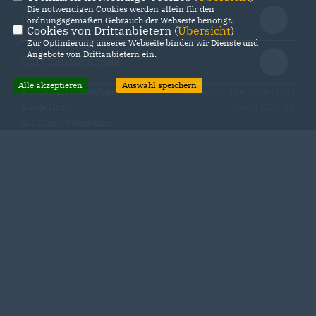
Die notwendigen Cookies werden allein für den
CDU Nordrhein-Westfalen
ordnungsgemäßen Gebrauch der Webseite benötigt.
Cookies von Drittanbietern (
Übersicht
)
Zur Optimierung unserer Webseite binden wir Dienste und
Angebote von Drittanbietern ein.
CDU Deutschlands
Alle akzeptieren
Auswahl speichern
@2026 CDU Ortsverband
Realisation: Sharkness Media
Rhode/Hohl
GmbH & Co. KG
Alle Rechte vorbehalten.