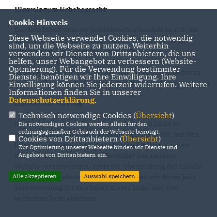
Hinweis zum Urheberrecht:
Cookie Hinweis
Bei dem Inhalt unserer Internetseiten handelt es sich um
Diese Webseite verwendet Cookies, die notwendig
urheberrechtlich geschützte Werke. Wir gestatten die
sind, um die Webseite zu nutzen. Weiterhin
Übernahme von Texten in Datenbestände, die
verwenden wir Dienste von Drittanbietern, die uns
helfen, unser Webangebot zu verbessern (Website-
ausschließlich für den privaten Gebrauch eines Nutzers
Optmierung). Für die Verwendung bestimmter
bestimmt sind. Die Übernahme und Nutzung der Daten zu
Dienste, benötigen wir Ihre Einwilligung. Ihre
anderen Zwecken bedarf der schriftlichen Zustimmung.
Einwilligung können Sie jederzeit widerrufen. Weitere
Informationen finden Sie in unserer
Datenschutzerklärung
.
Hinweis zur Haftung
Technisch notwendige Cookies (
Übersicht
)
Im Rahmen unseres Dienstes werden auch Links zu
Die notwendigen Cookies werden allein für den
ordnungsgemäßen Gebrauch der Webseite benötigt.
Internetinhalten anderer Anbieter bereitgestellt. Auf den
Cookies von Drittanbietern (
Übersicht
)
Inhalt dieser Seiten haben wir keinen Einfluss; für den
Zur Optimierung unserer Webseite binden wir Dienste und
Inhalt ist ausschließlich der Betreiber der anderen
Angebote von Drittanbietern ein.
Website verantwortlich. Trotz der Überprüfung der Inhalte
im gesetzlich gebotenen Rahmen müssen wir daher jede
Alle akzeptieren
Auswahl speichern
Verantwortung für den Inhalt dieser Links bzw. der
verlinkten Seite ablehnen.