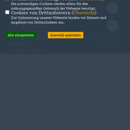
Die notwendigen Cookies werden allein für den
CDU Nordrhein-Westfalen
ordnungsgemäßen Gebrauch der Webseite benötigt.
Cookies von Drittanbietern (
Übersicht
)
Zur Optimierung unserer Webseite binden wir Dienste und
Angebote von Drittanbietern ein.
CDU Deutschlands
Alle akzeptieren
Auswahl speichern
@2026 CDU Ortsverband
Realisation: Sharkness Media
Rhode/Hohl
GmbH & Co. KG
Alle Rechte vorbehalten.