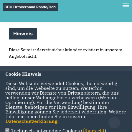
CDU Ortsverband Rhode/Hohl
Hinweis
Diese Seite ist derzeit nicht aktiv oder existiert in unserem
Angebot nicht.
Cookie Hinweis
Hier finden Sie Informationen über den CDU Ortsverband
Diese Webseite verwendet Cookies, die notwendig
sind, um die Webseite zu nutzen. Weiterhin
Rhode/Hohl
verwenden wir Dienste von Drittanbietern, die uns
helfen, unser Webangebot zu verbessern (Website-
Optmierung). Für die Verwendung bestimmter
Dienste, benötigen wir Ihre Einwilligung. Ihre
IMPRESSUM
DATENSCHUTZ
KONTAKT
Einwilligung können Sie jederzeit widerrufen. Weitere
Informationen finden Sie in unserer
Datenschutzerklärung
.
CDU im Kreis Olpe
Technisch notwendige Cookies (
Übersicht
)