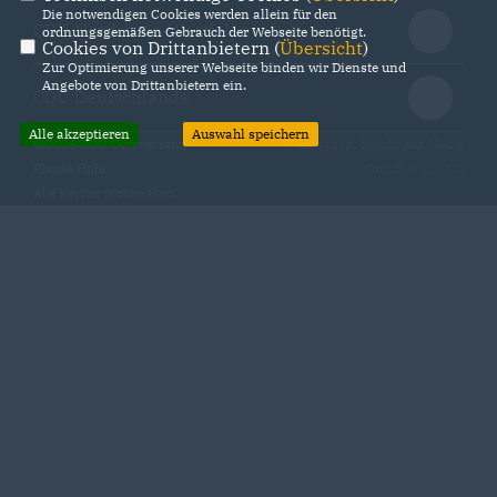
Die notwendigen Cookies werden allein für den
CDU Nordrhein-Westfalen
ordnungsgemäßen Gebrauch der Webseite benötigt.
Cookies von Drittanbietern (
Übersicht
)
Zur Optimierung unserer Webseite binden wir Dienste und
Angebote von Drittanbietern ein.
CDU Deutschlands
Alle akzeptieren
Auswahl speichern
@2026 CDU Ortsverband
Realisation: Sharkness Media
Rhode/Hohl
GmbH & Co. KG
Alle Rechte vorbehalten.