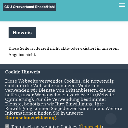
CDU Ortsverband Rhode/Hohl
Hinweis
Diese Seite ist derzeit nicht aktiv oder existiert in unserem
Angebot nicht.
Cookie Hinweis
Hier finden Sie Informationen über den CDU Ortsverband
Diese Webseite verwendet Cookies, die notwendig
sind, um die Webseite zu nutzen. Weiterhin
Rhode/Hohl
verwenden wir Dienste von Drittanbietern, die uns
helfen, unser Webangebot zu verbessern (Website-
Optmierung). Für die Verwendung bestimmter
Dienste, benötigen wir Ihre Einwilligung. Ihre
IMPRESSUM
DATENSCHUTZ
KONTAKT
Einwilligung können Sie jederzeit widerrufen. Weitere
Informationen finden Sie in unserer
Datenschutzerklärung
.
CDU im Kreis Olpe
Technisch notwendige Cookies (
Übersicht
)